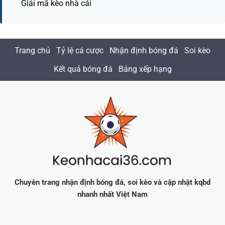
Giải mã kèo nhà cái
Trang chủ
Tỷ lệ cá cược
Nhận định bóng đá
Soi kèo
Kết quả bóng đá
Bảng xếp hạng
Chuyên trang nhận định bóng đá, soi kèo và cập nhật kqbd
nhanh nhất Việt Nam