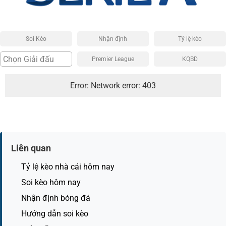
Soi Kèo
Nhận định
Tỷ lệ kèo
Premier League
KQBD
Error: Network error: 403
Liên quan
Tỷ lệ kèo nhà cái hôm nay
Soi kèo hôm nay
Nhận định bóng đá
Hướng dẫn soi kèo